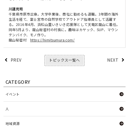
川道光司
千葉県市原市出身。大学卒業後、商社に勤めるも退職。3年間の海外
生活を経て、富士宮市の自然学校でアウトドア指導員として活躍す
る。2016年4月、浜松山里いきいき応援隊として天竜区龍山に着任。
同年5月より、龍山秘密村の村長に。趣味はカヤック、SUP、マウン
テンバイク、モノ作り。
龍山秘密村
https://himitsumura.com/
PREV
NEXT
トピックス一覧へ
CATEGORY
イベント
人
地域資源