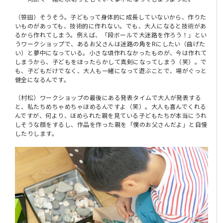
（笹田）そうそう。子どもって身体的に成長していないから、作りた
いものがあっても、技術的に作れない。でも、大人になると技術があ
るから作れてしまう。例えば、「段ボールで大迷路を作ろう！」とい
うワークショップで、あるお父さんは迷路の角をRにしたい（曲げた
い）と夢中になっている。小さな頃作れなかったものが、今は作れて
しまうから、子どもをほったらかして真剣になってしまう（笑）。で
も、子どもだけでなく、大人も一緒になって遊ぶことで、場がぐっと
健全になるんです。
（村松）ワークショップの最後にある発表タイムで大人が発表する
と、私たちめちゃめちゃほめるんですよ（笑）。大人も喜んでくれる
んですが、何より、ほめられた親を見ている子どもたちが本当にうれ
しそうな顔をするし、作品を作った親を「僕のお父さんだよ」と自慢
したりします。