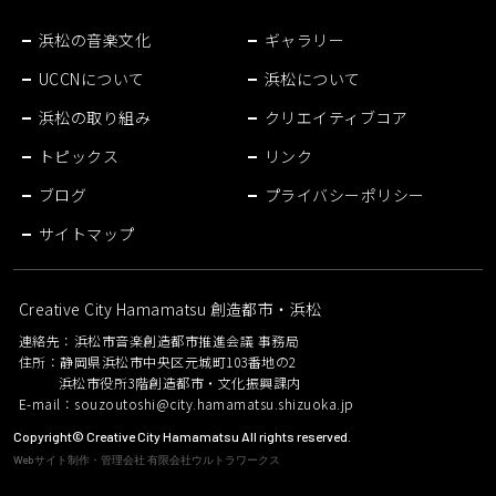
浜松の音楽文化
ギャラリー
UCCNについて
浜松について
浜松の取り組み
クリエイティブコア
トピックス
リンク
ブログ
プライバシーポリシー
サイトマップ
Creative City Hamamatsu 創造都市・浜松
連絡先：浜松市音楽創造都市推進会議 事務局
住所：静岡県浜松市中央区元城町103番地の2
浜松市役所3階創造都市・文化振興課内
E-mail：
souzoutoshi@city.hamamatsu.shizuoka.jp
Copyright© Creative City Hamamatsu All rights reserved.
Webサイト制作・管理会社 有限会社ウルトラワークス