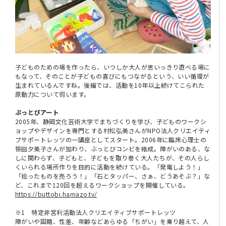
子どものための場を作ったら、いつしか大人が思いっきり遊べる場に
もなって、そのことが子どもの喜びにもつながるという、いい循環が
生まれているんですね。後編では、活動を10年以上続けてこられた
原動力について伺います。
ぶっとびアート
2005年、静岡文化芸術大学でまちづくりを学び、子どものワークシ
ョップやデザインを専門とする村松弘美さんがNPO法人クリエイティ
ブサポートレッツの一講座としてスタート。2006年に臨床心理士の
笹田夕美子さんが加わり、ぶっとびコンビを結成。障がいのある、な
しに関わらず、子どもと、子どもを取り巻く大人たちが、その人らし
くいられる場所作りを目的に活動を続けている。「発電しよう！」
「拾ったものを売ろう！」「石とタッパー、さぁ、どうあそぶ？」な
ど、これまで120回を超えるワークショップを開催している。
https://buttobi.hamazo.tv/
※1 特定非営利活動法人クリエイティブサポートレッツ
障がいや国籍、性差、年齢などあらゆる「ちがい」を乗り越えて、人