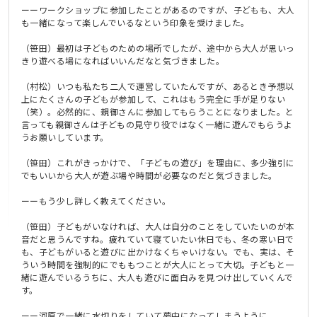
ーーワークショップに参加したことがあるのですが、子どもも、大人
も一緒になって楽しんでいるなという印象を受けました。
（笹田）最初は子どものための場所でしたが、途中から大人が思いっ
きり遊べる場になればいいんだなと気づきました。
（村松）いつも私たち二人で運営していたんですが、あるとき予想以
上にたくさんの子どもが参加して、これはもう完全に手が足りない
（笑）。必然的に、親御さんに参加してもらうことになりました。と
言っても親御さんは子どもの見守り役ではなく一緒に遊んでもらうよ
うお願いしています。
（笹田）これがきっかけで、「子どもの遊び」を理由に、多少強引に
でもいいから大人が遊ぶ場や時間が必要なのだと気づきました。
ーーもう少し詳しく教えてください。
（笹田）子どもがいなければ、大人は自分のことをしていたいのが本
音だと思うんですね。疲れていて寝ていたい休日でも、冬の寒い日で
も、子どもがいると遊びに出かけなくちゃいけない。でも、実は、そ
ういう時間を強制的にでももつことが大人にとって大切。子どもと一
緒に遊んでいるうちに、大人も遊びに面白みを見つけ出していくんで
す。
ーー河原で一緒に水切りをしていて夢中になってしまうように。