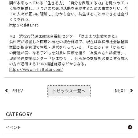
間が本来もっている「生きる力」「自分を表現する力」を見つめてい
く場を提供し、さまざまな表現活動を実現するための事業を行い、全
ての人々が互いに理解し、分かち合い、共生することのできる社会づ
くりを行う。
http://cslets.net
※2 浜松市発達医療総合福祉センター「はままつ友愛のさと」
浜松市が設置した医療と福祉の複合施設で、現在は浜松市社会福祉事
業団が指定管理で管理・運営を行っている。「こころ」や「からだ」
の発達が気になる子どもを対象に医療を担う「友愛のさと診療所」、
児童発達支援センター「ひまわり」、何らかの支援を必要とする成人
の方が通所する3つの福祉施設などからなる。
https://www.h-hattatsu.com/
PREV
NEXT
トピックス一覧へ
CATEGORY
イベント