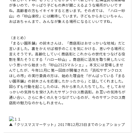
が多いので、やっぱり子どもの声が聞こえるような場所がいいです
ね。高齢者の方もイキイキすると思います。その点では、「ハロー砂
山」の「砂山楽校」には期待しています。子どもからおじいちゃん、
おばあちゃんまで、みんなが集える場所になるといいですね。
（まとめ）
「まるい園茶舗」の鈴木さんは、「商店街はおせっかいな地域」だと
言いました。裏をかえせば相手のことを気にかける、思いやる場所と
言えそうです。高齢化していく商店街とこれからの世代をつなげる役
割を果たそうとする「ハロー砂山」。商店街に活気を取り戻したいと
いう思いから始まった「砂山2525マルシェ」。本文には登場しませ
んでしたが、今年11月に第一回目が開催された「浜松サザンクロス
ほしの市」の実行委員の方は、始めた理由を「がんばっている『まる
い園茶舗』の鈴木さんを応援したかったから」と話してくれました。
図らずも行動を起こしたのは、外から来た人たちでした。そしておせ
っかいの気持ちを受け入れたサザンクロス商店街。お互いの気持ちが
通い合い、さらに多くの人をつなげているのが、今のサザンクロス商
店街の魅力なのかもしれません。
▲「クリスマスマーケット」2017年12月25日までのシェアショップ