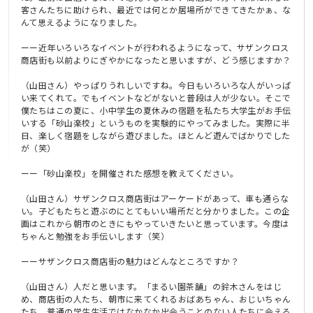
客さんたちに助けられ、最近では何とか居場所ができてきたかぁ、な
んて思えるようになりました。
ーー近年いろいろなイベントが行われるようになって、サザンクロス
商店街も以前よりにぎやかになったと思いますが、どう感じますか？
（山田さん）やっぱりうれしいですね。今日もいろいろな人がいっぱ
い来てくれて。でもイベントなどがないと普段は人が少ない。そこで
僕たちはこの夏に、小中学生の夏休みの宿題を私たち大学生がお手伝
いする「砂山楽校」というものを実験的にやってみました。実際に半
日、楽しく宿題をしながら遊びました。ほとんど遊んでばかりでした
が（笑）
ーー「砂山楽校」を開催された感想を教えてください。
（山田さん）サザンクロス商店街はアーケードがあって、車も通らな
い。子どもたちと遊ぶのにとてもいい場所だと分かりました。この企
画はこれから朝市のときにもやっていきたいと思っています。今度は
ちゃんと勉強をお手伝いします（笑）
ーーサザンクロス商店街の魅力はどんなところですか？
（山田さん）人だと思います。「まるい園茶舗」の鈴木さんをはじ
め、商店街の人たち、朝市に来てくれるおばあちゃん、おじいちゃん
たち。普通の学生生活ではなかなか出会うことのない人たちに会える