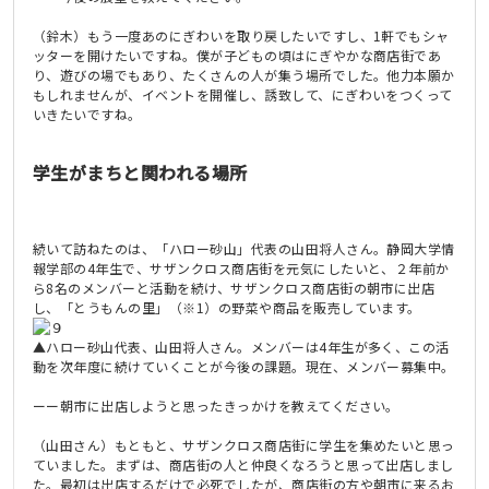
（鈴木）もう一度あのにぎわいを取り戻したいですし、1軒でもシャ
ッターを開けたいですね。僕が子どもの頃はにぎやかな商店街であ
り、遊びの場でもあり、たくさんの人が集う場所でした。他力本願か
もしれませんが、イベントを開催し、誘致して、にぎわいをつくって
いきたいですね。
学生がまちと関われる場所
続いて訪ねたのは、「ハロー砂山」代表の山田将人さん。静岡大学情
報学部の4年生で、サザンクロス商店街を元気にしたいと、２年前か
ら8名のメンバーと活動を続け、サザンクロス商店街の朝市に出店
し、「とうもんの里」（※1）の野菜や商品を販売しています。
▲ハロー砂山代表、山田将人さん。メンバーは4年生が多く、この活
動を次年度に続けていくことが今後の課題。現在、メンバー募集中。
ーー朝市に出店しようと思ったきっかけを教えてください。
（山田さん）もともと、サザンクロス商店街に学生を集めたいと思っ
ていました。まずは、商店街の人と仲良くなろうと思って出店しまし
た。最初は出店するだけで必死でしたが、商店街の方や朝市に来るお