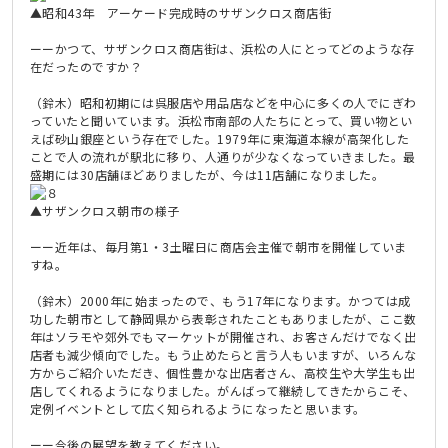
▲昭和43年 アーケード完成時のサザンクロス商店街
ーーかつて、サザンクロス商店街は、浜松の人にとってどのような存
在だったのですか？
（鈴木）昭和初期には呉服店や用品店などを中心に多くの人でにぎわ
っていたと聞いています。浜松市南部の人たちにとって、買い物とい
えば砂山銀座という存在でした。1979年に東海道本線が高架化した
ことで人の流れが駅北に移り、人通りが少なくなっていきました。最
盛期には30店舗ほどありましたが、今は11店舗になりました。
▲サザンクロス朝市の様子
ーー近年は、毎月第1・3土曜日に商店会主催で朝市を開催していま
すね。
（鈴木）2000年に始まったので、もう17年になります。かつては成
功した朝市として静岡県から表彰されたこともありましたが、ここ数
年はソラモや郊外でもマーケットが開催され、お客さんだけでなく出
店者も減少傾向でした。もう止めたらと言う人もいますが、いろんな
方からご紹介いただき、個性豊かな出店者さん、高校生や大学生も出
店してくれるようになりました。がんばって継続してきたからこそ、
定例イベントとして広く知られるようになったと思います。
ーー今後の展望を教えてください。