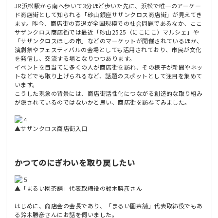
JR浜松駅から南へ歩いて3分ほど歩いた先に、浜松で唯一のアーケー
ド商店街として知られる「砂山銀座サザンクロス商店街」が見えてき
ます。昨今、商店街の衰退が全国規模での社会問題であるなか、ここ
サザンクロス商店街では最近「砂山2525（にこにこ）マルシェ」や
「サザンクロスほしの市」などのマーケットが開催されているほか、
演劇祭やフェスティバルの会場としても活用されており、市民が文化
を発信し、交流する場となりつつあります。
イベントを目当てに多くの人が商店街を訪れ、その様子が新聞やネッ
トなどでも取り上げられるなど、話題のスポットとして注目を集めて
います。
こうした現象の背景には、商店街活性化につながる創造的な取り組み
が隠されているのではないかと思い、商店街を訪ねてみました。
▲サザンクロス商店街入口
かつてのにぎわいを取り戻したい
▲「まるい園茶舗」代表取締役の鈴木勝彦さん
はじめに、商店会の会長であり、「まるい園茶舗」代表取締役でもあ
る鈴木勝彦さんにお話を伺いました。