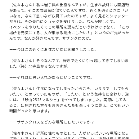
（佐々木さん）私は岩手県の出身なんですが、生まれ故郷にも商店街
があって、そこの雰囲気に似ていたんですね。近くを通るときに「い
いなぁ」なんて思いながら見ていたのですが、よく見るとシャッター
だらけ。その景色にショックを受けました。なんか寂しくて。
イベントをやりたくてこの場所を選んだというわけではなく、「この
場所を元気にする、人が集まる場所にしたい！」というのが先だった
んです。なんか好きなんです、サザンクロスが。
ーー今はこの近くにお住まいだとお聞きしました。
（佐々木さん）そうなんです。好きで近くに引っ越してきてしまいま
した（笑）北寺島からなんですが。
ーーそれほど思い入れがあるということですね。
（佐々木さん）住民になってしまったからこそ、いままで「してもら
いたい」と思っていたものが、「したい」という気持ちに変わり、遂
には、「砂山2525マルシェ」をやってしまいました。実際にしてみ
ると、出店された方々もお客さんたちも楽しそうに見え、とてもいい
時間だったと思います。
ーーサザンクロスをどんな場所にしたいですか？
（佐々木さん）近所に住むものとして、人がいっぱいいる場所になっ
て欲しいですね。もっと子どもが多くいて欲しい。近隣住民も高齢者