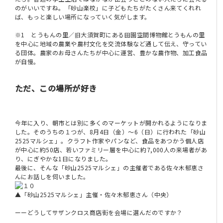
のがいいですね。「砂山楽校」に子どもたちがたくさん来てくれれ
ば、もっと楽しい場所になっていく気がします。
※1 とうもんの里／旧大須賀町にある田園空間博物館とうもんの里
を中心に地域の農業や農村文化を交流体験など通して伝え、守ってい
る団体。農家のお母さんたちが中心に運営、豊かな農作物、加工食品
が自慢。
ただ、この場所が好き
今年に入り、朝市とは別に多くのマーケットが開かれるようになりま
した。そのうちの１つが、8月4日（金）〜6（日）に行われた「砂山
2525マルシェ」。クラフト作家やパンなど、食品をあつかう個人店
が中心に約50店、若いファミリー層を中心に約7,000人の来場者があ
り、にぎやかな1日になりました。
最後に、そんな「砂山2525マルシェ」の主催者である佐々木郁恵さ
んにお話しを伺いました。
▲「砂山2525マルシェ」主催・佐々木郁恵さん（中央）
ーーどうしてサザンクロス商店街を会場に選んだのですか？