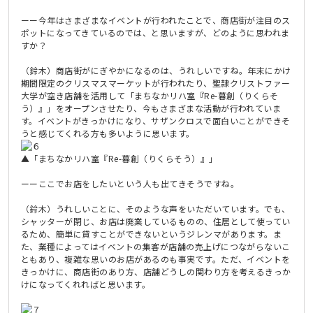
ーー今年はさまざまなイベントが行われたことで、商店街が注目のス
ポットになってきているのでは、と思いますが、どのように思われま
すか？
（鈴木）商店街がにぎやかになるのは、うれしいですね。年末にかけ
期間限定のクリスマスマーケットが行われたり、聖隷クリストファー
大学が空き店舗を活用して「まちなかリハ室『Re-暮創（りくらそ
う）』」をオープンさせたり、今もさまざまな活動が行われていま
す。イベントがきっかけになり、サザンクロスで面白いことができそ
うと感じてくれる方も多いように思います。
▲「まちなかリハ室『Re-暮創（りくらそう）』」
ーーここでお店をしたいという人も出てきそうですね。
（鈴木）うれしいことに、そのような声をいただいています。でも、
シャッターが閉じ、お店は廃業しているものの、住居として使ってい
るため、簡単に貸すことができないというジレンマがあります。ま
た、業種によってはイベントの集客が店舗の売上げにつながらないこ
ともあり、複雑な思いのお店があるのも事実です。ただ、イベントを
きっかけに、商店街のあり方、店舗どうしの関わり方を考えるきっか
けになってくれればと思います。